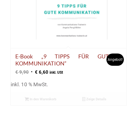
E-Book „9 TIPPS FÜR GUTE
Angebot!
KOMMUNIKATION“
Ursprünglicher
Aktueller
€
9,90
€
6,60
inkl. USt
Preis
Preis
inkl. 10 % MwSt.
war:
ist:
€ 9,90
€ 6,60.
In den Warenkorb
Zeige Details