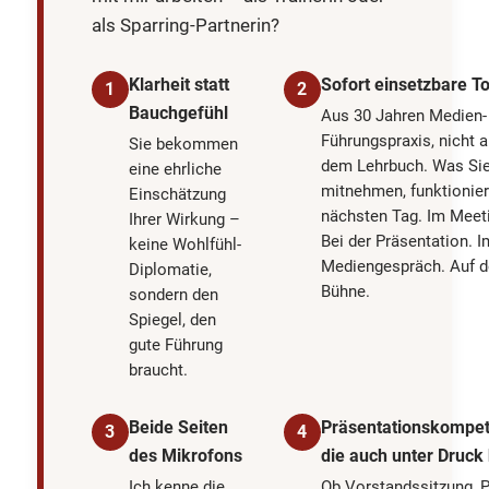
als Sparring-Partnerin?
Klarheit statt
Sofort einsetzbare To
1
2
Bauchgefühl
Aus 30 Jahren Medien-
Führungspraxis, nicht 
Sie bekommen
dem Lehrbuch. Was Si
eine ehrliche
mitnehmen, funktionie
Einschätzung
nächsten Tag. Im Meet
Ihrer Wirkung –
Bei der Präsentation. I
keine Wohlfühl-
Mediengespräch. Auf d
Diplomatie,
Bühne.
sondern den
Spiegel, den
gute Führung
braucht.
Beide Seiten
Präsentationskompet
3
4
des Mikrofons
die auch unter Druck 
Ich kenne die
Ob Vorstandssitzung, P