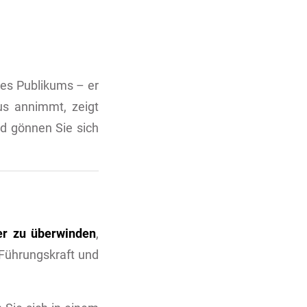
des Publikums – er
us annimmt, zeigt
nd gönnen Sie sich
r zu überwinden
,
 Führungskraft und