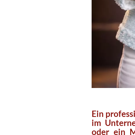
Ein professi
im Untern
oder ein
M