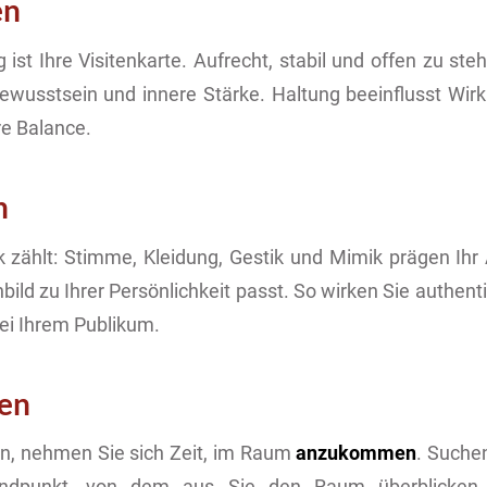
en
 ist Ihre Visitenkarte. Aufrecht, stabil und offen zu ste
bewusstsein und innere Stärke. Haltung beeinflusst Wir
re Balance.
n
k zählt: Stimme, Kleidung, Gestik und Mimik prägen Ihr 
nbild zu Ihrer Persönlichkeit passt. So wirken Sie authe
ei Ihrem Publikum.
en
en, nehmen Sie sich Zeit, im Raum
anzukommen
. Suche
ndpunkt, von dem aus Sie den Raum überblicken 